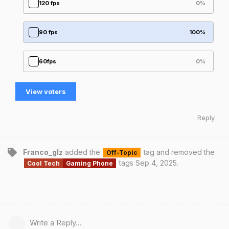
120 fps
0
%
90 fps
100
%
60fps
0
%
View voters
Reply
Franco_glz
added the
tag
and removed the
Off-Topic
tags
Sep 4, 2025
.
Cool Tech
Gaming Phone
Write a Reply...