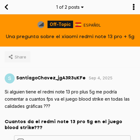
1
of
2
posts
Off-Topic
ESPAÑOL
Una pregunta sobre el xiaomi redmi note 13 pro + 5g
Share
Sep 4, 2025
S
SantiagoChavez_jgA3R3uKFe
Si alguien tiene el redmi note 13 pro plus 5g me podría
comentar a cuantos fps va el juego blood strike en todas las
calidades gráficas ???
Cuantos da el redmi note 13 pro 5g en el juego
blood strike???