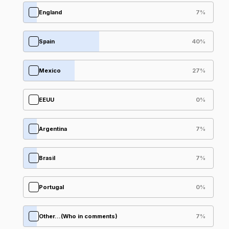
England
7
%
Spain
40
%
Mexico
27
%
EEUU
0
%
Argentina
7
%
Brasil
7
%
Portugal
0
%
Other...(Who in comments)
7
%