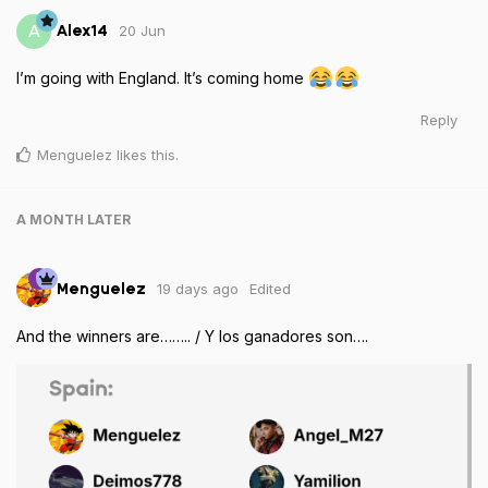
20 Jun
A
Alex14
I’m going with England. It’s coming home
Reply
Menguelez
likes this
.
A MONTH
LATER
19 days ago
Edited
Menguelez
And the winners are…….. / Y los ganadores son….