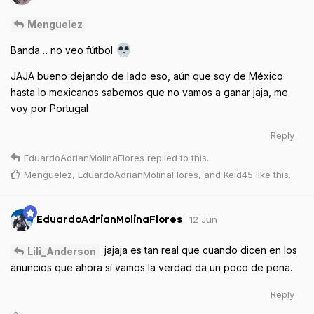
Menguelez
Banda… no veo fútbol
JAJA bueno dejando de lado eso, aún que soy de México
hasta lo mexicanos sabemos que no vamos a ganar jaja, me
voy por Portugal
Reply
EduardoAdrianMolinaFlores
replied to this.
Menguelez
,
EduardoAdrianMolinaFlores
, and
Keid45
like this
.
12 Jun
EduardoAdrianMolinaFlores
jajaja es tan real que cuando dicen en los
Lili_Anderson
anuncios que ahora sí vamos la verdad da un poco de pena.
Reply