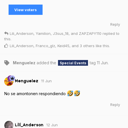
View voters
Reply
Lili_Anderson
,
Yamilion
,
J3sus_18
, and
ZAPZAPY110
replied to
this.
Lili_Anderson
,
Franco_glz
,
Keid45
, and
3
others
like this
.
Menguelez
added the
tag
11 Jun
.
Special Events
11 Jun
Menguelez
No se amontonen respondiendo
Reply
12 Jun
Lili_Anderson