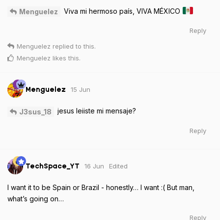
Viva mi hermoso país, VIVA MÉXICO
Menguelez
Reply
Menguelez
replied to this.
Menguelez
likes this
.
15 Jun
Menguelez
jesus leiiste mi mensaje?
J3sus_18
Reply
16 Jun
Edited
TechSpace_YT
I want it to be Spain or Brazil - honestly… I want :( But man,
what’s going on…
Reply