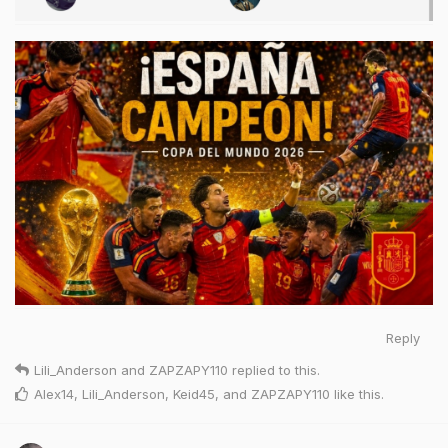
Reply
Lili_Anderson
and
ZAPZAPY110
replied to this.
Alex14
,
Lili_Anderson
,
Keid45
, and
ZAPZAPY110
like this
.