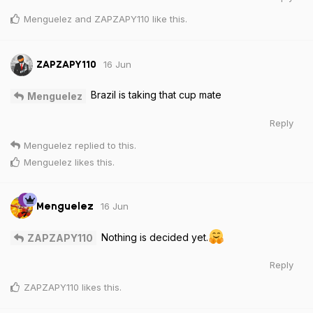
Menguelez
and
ZAPZAPY110
like this
.
16 Jun
ZAPZAPY110
Brazil is taking that cup mate
Menguelez
Reply
Menguelez
replied to this.
Menguelez
likes this
.
16 Jun
Menguelez
Nothing is decided yet.
ZAPZAPY110
Reply
ZAPZAPY110
likes this
.