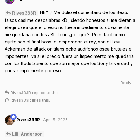
HEY ¡!! Me dolió el comentario de los Beats
Rives333R
falsos casi me descalabras xD , siendo honestos si me dieran a
elegir ósea que el precio no fuera impedimento obviamente
me quedaría con los JBL Tour, ¿por qué? Pues fácil como
dijiste son el final boss, el emperador, el rey, son el Levi
Ackerman de attack on titans echo audífonos ósea brutales e
imponentes, ya si el precio fuera un impedimento me quedaría
con los Buds 5 siento que son mejor que los Sony la verdad y
pues simplemente por eso
Reply
Rives333R
replied to this.
Rives333R
likes this
.
Apr 15, 2025
Rives333R
Lili_Anderson