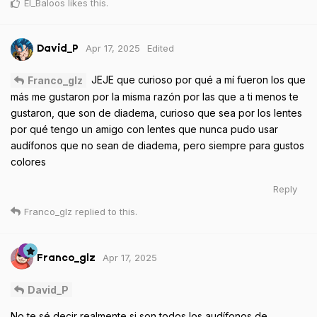
El_Baloos
likes this
.
Apr 17, 2025
Edited
David_P
JEJE que curioso por qué a mí fueron los que
Franco_glz
más me gustaron por la misma razón por las que a ti menos te
gustaron, que son de diadema, curioso que sea por los lentes
por qué tengo un amigo con lentes que nunca pudo usar
audífonos que no sean de diadema, pero siempre para gustos
colores
Reply
Franco_glz
replied to this.
Apr 17, 2025
Franco_glz
David_P
No te sé decir realmente si son todos los audífonos de