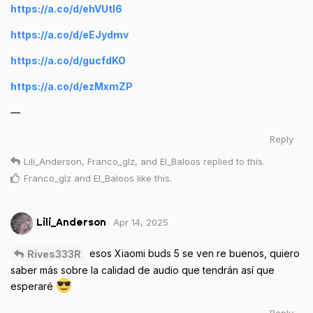
https://a.co/d/ehVUtl6
https://a.co/d/eEJydmv
https://a.co/d/gucfdKO
https://a.co/d/ezMxmZP
—
Reply
Lili_Anderson
,
Franco_glz
, and
El_Baloos
replied to this.
Franco_glz
and
El_Baloos
like this
.
Apr 14, 2025
Lili_Anderson
esos Xiaomi buds 5 se ven re buenos, quiero
Rives333R
saber más sobre la calidad de audio que tendrán así que
esperaré