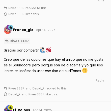
Reply
Rives333R
replied to this.
Rives333R
likes this
.
Apr 14, 2025
Franco_glz
Rives333R
Gracias por compartir
Creo que de las opciones que hay el único que no me gusta
es el Soundcore pero porque son de diadema y yo que uso
lentes es incómodo usar ese tipo de audífonos
Reply
Rives333R
and
David_P
replied to this.
David_P
and
Rives333R
like this
.
Apr 14, 2025
El_Baloos