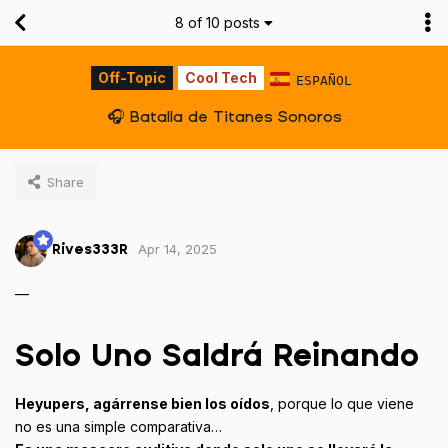
8
of
10
posts
Off-Topic
Cool Tech
ESPAÑOL
🎧 Batalla de Titanes Sonoros
Share
Apr 14, 2025
Rives333R
—
Solo Uno Saldrá Reinando
Heyupers, agárrense bien los oídos
, porque lo que viene
no es una simple comparativa…