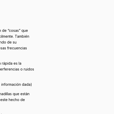
ón de “cosas” que
cilmente. También
endo de su
esas frecuencias
 rápida es la
terferencias o ruidos
a información dada)
hadillas que están
e este hecho de