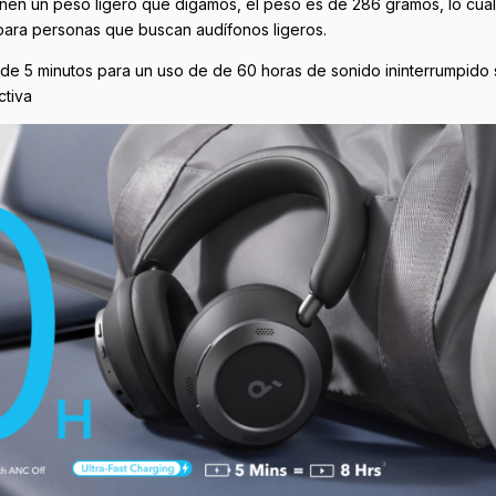
enen un peso ligero que digamos, el peso es de 286 gramos, lo cua
ara personas que buscan audífonos ligeros.
e 5 minutos para un uso de de 60 horas de sonido ininterrumpido s
ctiva