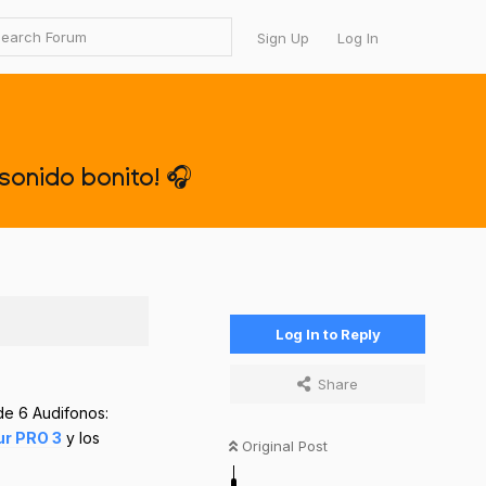
Sign Up
Log In
onido bonito! 🎧
Log In to Reply
Share
de 6 Audifonos:
ur PRO 3
y los
Original Post