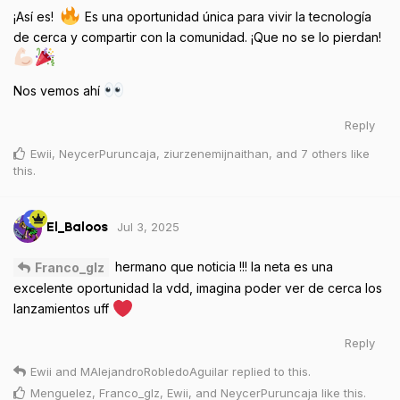
¡Así es!
Es una oportunidad única para vivir la
tecnología de cerca y compartir con la comunidad. ¡Que no se
lo pierdan!
Nos vemos ahí
Reply
Ewii
,
NeycerPuruncaja
,
ziurzenemijnaithan
, and
7
others
like
this
.
Jul 3, 2025
El_Baloos
hermano que noticia !!! la neta es una
Franco_glz
excelente oportunidad la vdd, imagina poder ver de cerca los
lanzamientos uff
Reply
Ewii
and
MAlejandroRobledoAguilar
replied to this.
Menguelez
,
Franco_glz
,
Ewii
, and
NeycerPuruncaja
like this
.