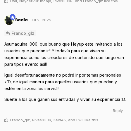
Ewii
,
NeycerPuruncaja
,
Rives333R
, and
Franco_glz
like this
.
Jul 2, 2025
Badia
Franco_glz
Asumaquina :000, que bueno que Heyup este invitando a los
usuarios que puedan ir!! Y todavía para que vivan su
experiencia como los creadores de contenido que luego van
para tipos evento así!!
Igual desafortunadamente no podré ir por temas personales
x’D, de igual manera para aquellos usuarios que puedan y
estén en la zona les servirá!!
Suerte a los que ganen sus entradas y vivan su experiencia :D.
Reply
Franco_glz
,
Rives333R
,
Keid45
, and
Ewii
like this
.