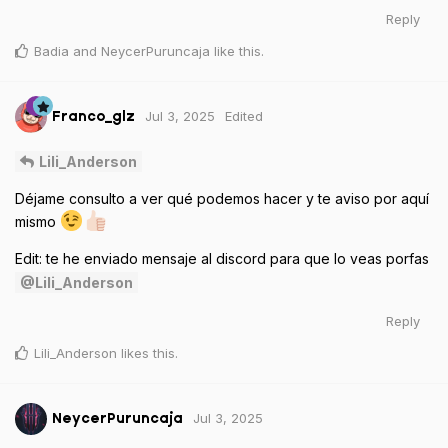
Reply
Badia
and
NeycerPuruncaja
like this
.
Jul 3, 2025
Edited
Franco_glz
Lili_Anderson
Déjame consulto a ver qué podemos hacer y te aviso por aquí
mismo
Edit: te he enviado mensaje al discord para que lo veas porfas
@Lili_Anderson
Reply
Lili_Anderson
likes this
.
Jul 3, 2025
NeycerPuruncaja