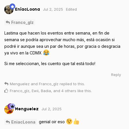
Jul 2, 2025
Edited
EniacLoona
Franco_glz
Lastima que hacen los eventos entre semana, en fin de
semana se podría aprovechar mucho más, está ocasión si
podré ir aunque sea un par de horas, por gracia o desgracia
ya vivo en la CDMX
Si me seleccionan, les cuento que tal está todo!
Reply
Menguelez
and
Franco_glz
replied to this.
Franco_glz
,
Ewii
,
Badia
, and
4
others
like this
.
Jul 2, 2025
Menguelez
genial oir eso
EniacLoona