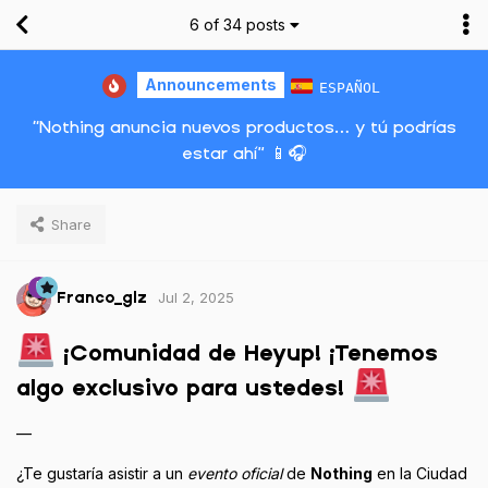
6
of
34
posts
Announcements
ESPAÑOL
“Nothing anuncia nuevos productos… y tú podrías
estar ahí” 📱🎧
Share
Jul 2, 2025
Franco_glz
¡Comunidad de Heyup! ¡Tenemos
algo exclusivo para ustedes!
—
¿Te gustaría asistir a un
evento oficial
de
Nothing
en la Ciudad