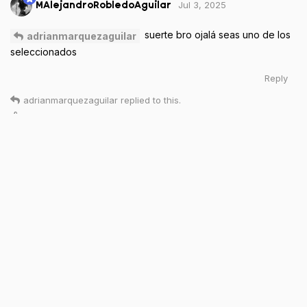
Jul 3, 2025
MAlejandroRobledoAguilar
suerte bro ojalá seas uno de los
adrianmarquezaguilar
seleccionados
Reply
adrianmarquezaguilar
replied to this.
adrianmarquezaguilar
and
Keid45
like this
.
Jul 5, 2025
A
adrianmarquezaguilar
Igualmente bro, que la
MAlejandroRobledoAguilar
suerte nos acompañe.
Reply
4 DAYS
LATER