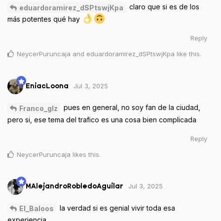
claro que si es de los
eduardoramirez_dSPtswjKpa
más potentes qué hay
Reply
NeycerPuruncaja
and
eduardoramirez_dSPtswjKpa
like this
.
Jul 3, 2025
EniacLoona
pues en general, no soy fan de la ciudad,
Franco_glz
pero si, ese tema del trafico es una cosa bien complicada
Reply
NeycerPuruncaja
likes this
.
Jul 3, 2025
MAlejandroRobledoAguilar
la verdad si es genial vivir toda esa
El_Baloos
experiencia