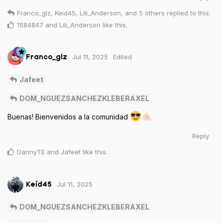
Franco_glz
,
Keid45
,
Lili_Anderson
, and
5
others
replied to this.
1584847
and
Lili_Anderson
like this
.
Jul 11, 2025
Edited
Franco_glz
Jafeet
DOM_NGUEZSANCHEZKLEBERAXEL
Buenas! Bienvenidos a la comunidad
Reply
DannyTE
and
Jafeet
like this
.
Jul 11, 2025
Keid45
DOM_NGUEZSANCHEZKLEBERAXEL