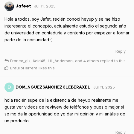
Jul 11, 2025
Jafeet
Hola a todos, soy Jafet, recién conocí heyup y se me hizo
interesante el concepto, actualmente estudio el segundo año
de universidad en contaduría y contento por empezar a formar
parte de la comunidad :)
Reply
Franco_glz
,
Keid45
,
Lili_Anderson
, and
4
others
replied to this.
BraulioHerrera
likes this
.
Jul 11, 2025
D
DOM_NGUEZSANCHEZKLEBERAXEL
hola recién supe de la existencia de heyup realmente me
gusta ver videos de reviwew de teléfonos y pues q mejor si
se me da la oportunidad de yo dar mi opinión y mi análisis de
un producto
Reply