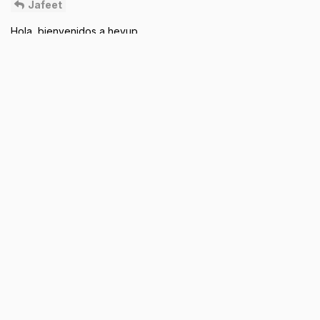
Jafeet
Hola, bienvenidos a heyup
Reply
DannyTE
and
Jafeet
like this
.
Jul 11, 2025
Lili_Anderson
Jafeet
DOM_NGUEZSANCHEZKLEBERAXEL
Bienvenidos a heyup
Reply
DannyTE
and
Jafeet
like this
.
Jul 11, 2025
Menguelez