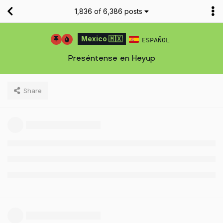
1,836
of
6,386
posts
Mexico 🇲🇽
ESPAÑOL
Preséntense en Heyup
Share