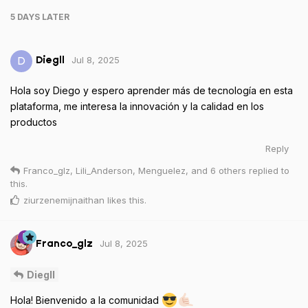
5 DAYS
LATER
Jul 8, 2025
D
Diegll
Hola soy Diego y espero aprender más de tecnología en esta
plataforma, me interesa la innovación y la calidad en los
productos
Reply
Franco_glz
,
Lili_Anderson
,
Menguelez
, and
6
others
replied to
this.
ziurzenemijnaithan
likes this
.
Jul 8, 2025
Franco_glz
Diegll
Hola! Bienvenido a la comunidad