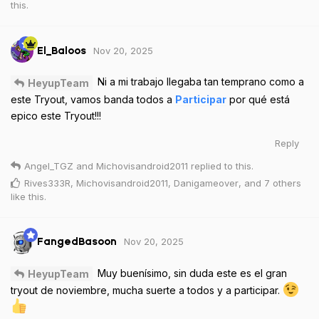
this
.
Nov 20, 2025
El_Baloos
Ni a mi trabajo llegaba tan temprano como a
HeyupTeam
este Tryout, vamos banda todos a
Participar
por qué está
epico este Tryout!!!
Reply
Angel_TGZ
and
Michovisandroid2011
replied to this.
Rives333R
,
Michovisandroid2011
,
Danigameover
, and
7
others
like this
.
Nov 20, 2025
FangedBasoon
Muy buenísimo, sin duda este es el gran
HeyupTeam
tryout de noviembre, mucha suerte a todos y a participar.