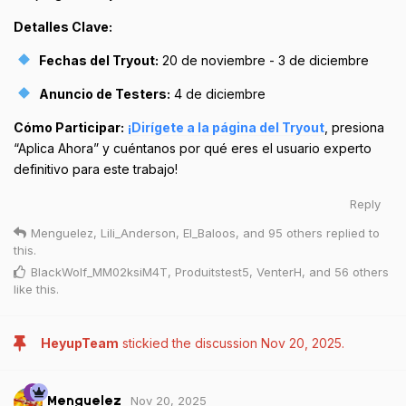
Detalles Clave:
Fechas del Tryout:
20 de noviembre - 3 de diciembre
Anuncio de Testers:
4 de diciembre
Cómo Participar:
¡Dirígete a la página del Tryout
, presiona
“Aplica Ahora” y cuéntanos por qué eres el usuario experto
definitivo para este trabajo!
Reply
Menguelez
,
Lili_Anderson
,
El_Baloos
, and
95
others
replied to
this.
BlackWolf_MM02ksiM4T
,
Produitstest5
,
VenterH
, and
56
others
like this
.
HeyupTeam
stickied the discussion
Nov 20, 2025
.
Nov 20, 2025
Menguelez