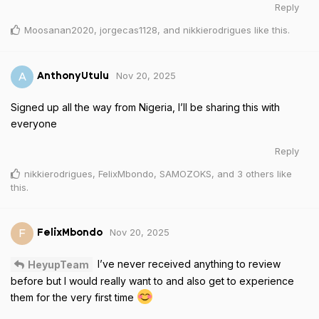
Reply
Moosanan2020
,
jorgecas1128
, and
nikkierodrigues
like this
.
Nov 20, 2025
A
AnthonyUtulu
Signed up all the way from Nigeria, I’ll be sharing this with
everyone
Reply
nikkierodrigues
,
FelixMbondo
,
SAMOZOKS
, and
3
others
like
this
.
Nov 20, 2025
F
FelixMbondo
I’ve never received anything to review
HeyupTeam
before but I would really want to and also get to experience
them for the very first time