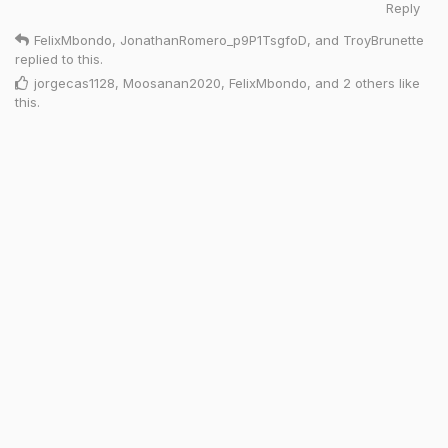
Reply
FelixMbondo
,
JonathanRomero_p9P1TsgfoD
, and
TroyBrunette
replied to this.
jorgecas1128
,
Moosanan2020
,
FelixMbondo
, and
2
others
like
this
.
Nov 20, 2025
F
FelixMbondo
I’ll be sharing this wherever I can
FelixMbondo
I just joined up today
Reply
nikkierodrigues
,
FelixMbondo
,
SAMOZOKS
, and
Moosanan2020
like this
.
Nov 20, 2025
J
JohnBursey
Signed up from Canada. I am wanting to try the
nubia Z80