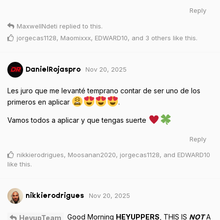
Reply
MaxwellNdeti
replied to this.
jorgecas1128
,
Maomixxx
,
EDWARD10
, and
3
others
like this
.
Nov 20, 2025
DanielRojaspro
Les juro que me levanté temprano contar de ser uno de los
primeros en aplicar
.
Vamos todos a aplicar y que tengas suerte
Reply
nikkierodrigues
,
Moosanan2020
,
jorgecas1128
, and
EDWARD10
like this
.
Nov 20, 2025
nikkierodrigues
Good Morning
HEYUPPERS
, THIS IS
NOT
A
HeyupTeam