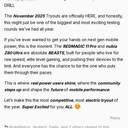
DRILL
The
November 2025
Tryouts are officially HERE, and honestly,
this might just be one of the biggest and most exciting testing
rounds we’ve had all year.
If you’ve ever wanted to get your hands on next gen mobile
power, this is the moment. The
REDMAGIC 11 Pro
and
nubia
Z80 Ultra
are absolute
BEASTS
, built for people who live for
raw speed, elite level gaming, and pushing their devices to the
limit. And everyone has the chance to be the one who puts
them through their paces.
This is where
real power users shine
, where the
community
steps up
and shape the
future
of
mobile performance
.
Let’s make this the most
competitive
, most
electric tryout
of
the year.
Super Excited
for you
ALL
.
Reply
BrianFestus
,
VenterH
,
Dado
, and
7
others
replied to this.