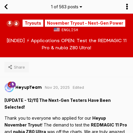
1
of
563
posts
Tryouts
November Tryout - Next-Gen Power
ENGLISH
[ENDED] ⚡️ Applications OPEN: Test the REDMAGIC 11
Pro & nubia Z80 Ultra!
Share
Nov 20, 2025
Edited
HeyupTeam
[UPDATE - 12/11] The Next-Gen Testers Have Been
Selected!
Thank you to everyone who applied for our
Heyup
November Tryout
! The demand to test the
REDMAGIC 11 Pro
and
nubia Z80 Ultra
was off the charts. We are truly amazed