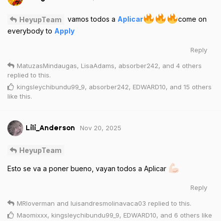
vamos todos a
Aplicar
come on
HeyupTeam
everybody to
Apply
Reply
MatuzasMindaugas
,
LisaAdams
,
absorber242
, and
4
others
replied to this.
kingsleychibundu99_9
,
absorber242
,
EDWARD10
, and
15
others
like this
.
Nov 20, 2025
Lili_Anderson
HeyupTeam
Esto se va a poner bueno, vayan todos a Aplicar
Reply
MRloverman
and
luisandresmolinavaca03
replied to this.
Maomixxx
,
kingsleychibundu99_9
,
EDWARD10
, and
6
others
like