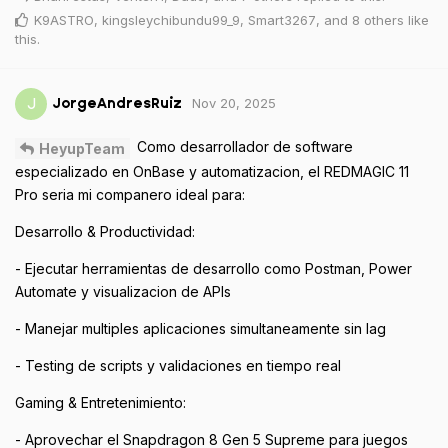
K9ASTRO
,
kingsleychibundu99_9
,
Smart3267
, and
8
others
like
this
.
Nov 20, 2025
J
JorgeAndresRuiz
Como desarrollador de software
HeyupTeam
especializado en OnBase y automatizacion, el REDMAGIC 11
Pro seria mi companero ideal para:
Desarrollo & Productividad:
- Ejecutar herramientas de desarrollo como Postman, Power
Automate y visualizacion de APIs
- Manejar multiples aplicaciones simultaneamente sin lag
- Testing de scripts y validaciones en tiempo real
Gaming & Entretenimiento:
- Aprovechar el Snapdragon 8 Gen 5 Supreme para juegos