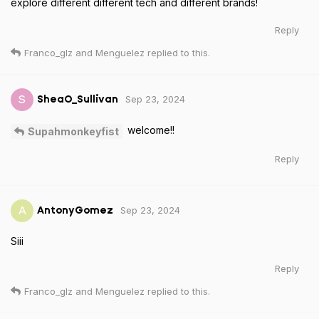
explore different different tech and different brands!
Reply
Franco_glz
and
Menguelez
replied to this.
Sep 23, 2024
S
SheaO_Sullivan
welcome!!
Supahmonkeyfist
Reply
Sep 23, 2024
A
AntonyGomez
Siii
Reply
Franco_glz
and
Menguelez
replied to this.