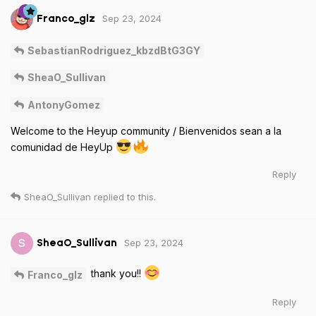
Sep 23, 2024
Franco_glz
SebastianRodriguez_kbzdBtG3GY
SheaO_Sullivan
AntonyGomez
Welcome to the Heyup community / Bienvenidos sean a la
comunidad de HeyUp
Reply
SheaO_Sullivan
replied to this.
Sep 23, 2024
S
SheaO_Sullivan
thank you!!
Franco_glz
Reply