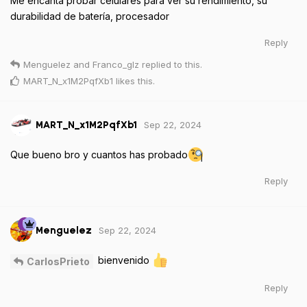
Me encanta probar celulares para ver su rendimiento, su
durabilidad de batería, procesador
Reply
Menguelez
and
Franco_glz
replied to this.
MART_N_x1M2PqfXb1
likes this
.
Sep 22, 2024
MART_N_x1M2PqfXb1
Que bueno bro y cuantos has probado
Reply
Sep 22, 2024
Menguelez
bienvenido
CarlosPrieto
Reply