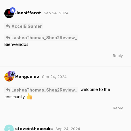
Sep 24, 2024
Jennifferat
AccelElGamer
LasheaThomas_Shea2Review_
Bienvenidos
Reply
Sep 24, 2024
Menguelez
welcome to the
LasheaThomas_Shea2Review_
community
Reply
Sep 24, 2024
S
steveinthepeaks