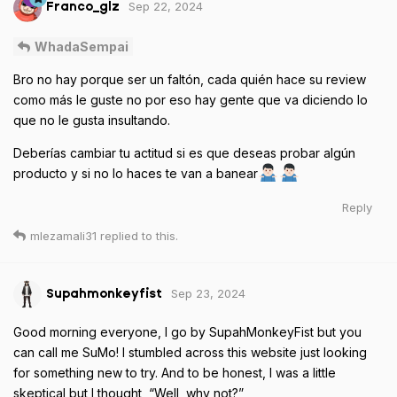
Sep 22, 2024
Franco_glz
WhadaSempai
Bro no hay porque ser un faltón, cada quién hace su review
como más le guste no por eso hay gente que va diciendo lo
que no le gusta insultando.
Deberías cambiar tu actitud si es que deseas probar algún
producto y si no lo haces te van a banear
Reply
mlezamali31
replied to this.
Sep 23, 2024
Supahmonkeyfist
Good morning everyone, I go by SupahMonkeyFist but you
can call me SuMo! I stumbled across this website just looking
for something new to try. And to be honest, I was a little
skeptical but I thought, “Well, why not?”