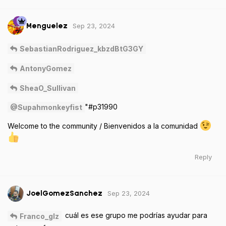
Sep 23, 2024
Menguelez
SebastianRodriguez_kbzdBtG3GY
AntonyGomez
SheaO_Sullivan
"#p31990
@Supahmonkeyfist
Welcome to the community / Bienvenidos a la comunidad
Reply
Sep 23, 2024
JoelGomezSanchez
cuál es ese grupo me podrías ayudar para
Franco_glz