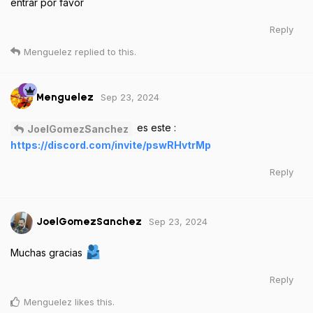
entrar por favor
Reply
Menguelez
replied to this.
Sep 23, 2024
Menguelez
es este :
JoelGomezSanchez
https://discord.com/invite/pswRHvtrMp
Reply
Sep 23, 2024
JoelGomezSanchez
Muchas gracias
Reply
Menguelez
likes this
.