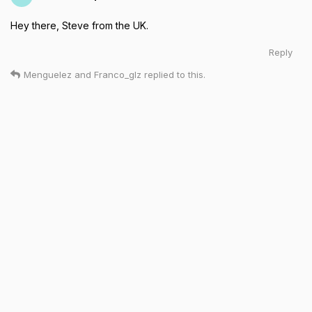
Hey there, Steve from the UK.
Reply
Menguelez
and
Franco_glz
replied to this.
Sep 24, 2024
Menguelez
welcome to the community
steveinthepeaks
Reply
Sep 24, 2024
FranklinA_Ju_rezA_
Hola Comunidad ,saludos a todos y bendiciones
Reply
Menguelez
and
Franco_glz
replied to this.