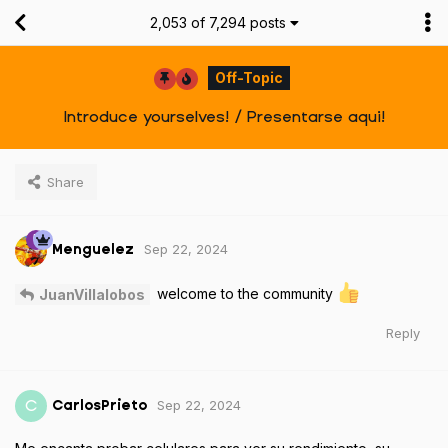
2,053
of
7,294
posts
Off-Topic
Introduce yourselves! / Presentarse aqui!
Share
Sep 22, 2024
Menguelez
welcome to the community
JuanVillalobos
Reply
Sep 22, 2024
C
CarlosPrieto