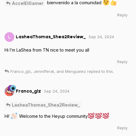
bienvenido a la comunidad
AccelElGamer
Reply
Sep 24, 2024
L
LasheaThomas_Shea2Review_
Hi I’m LaShea from TN nice to meet you all
Reply
Franco_glz
,
Jennifferat
, and
Menguelez
replied to this.
Sep 24, 2024
Franco_glz
LasheaThomas_Shea2Review_
Hi!
Welcome to the Heyup community
Reply