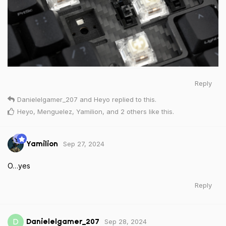
Reply
Danielelgamer_207
and
Heyo
replied to this.
Heyo
,
Menguelez
,
Yamilion
, and
2
others
like this
.
Sep 27, 2024
Yamilion
O…yes
Reply
Sep 28, 2024
D
Danielelgamer_207