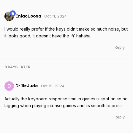
Oct 11, 2024
EniacLoona
I would really prefer if the keys didn’t make so much noise, but
it looks good, it doesn’t have the ‘ñ’ hahaha
Reply
8 DAYS
LATER
Oct 19, 2024
D
DrillzJude
Actually the keyboard response time in games is spot on so no
lagging when playing intense games and its smooth to press.
Reply