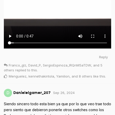
Reply
Franco_glz
,
David_P
,
SergioEspinoza_lRQnM5aTDW
, and
5
others
replied to this.
Menguelez
,
kennethakintola
,
Yamilion
, and
8
others
like this
.
Sep 26, 2024
D
Danielelgamer_207
Siendo sincero todo esta bien ya que por lo que veo trae todo
pero siento que debieron ponerle otros switches como los