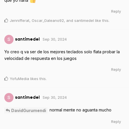
que yo haría
Reply
Jennifferat
,
Oscar_Galeano92
, and
santimedel
like this
.
Sep 30, 2024
S
santimedel
Yo creo q va ser de los mejores teclados solo flata probar la
velocidad de respuesta en los juegos
Reply
YofuMedia
likes this
.
Sep 30, 2024
S
santimedel
normal mente no aguanta mucho
DavidGurumendi
Reply