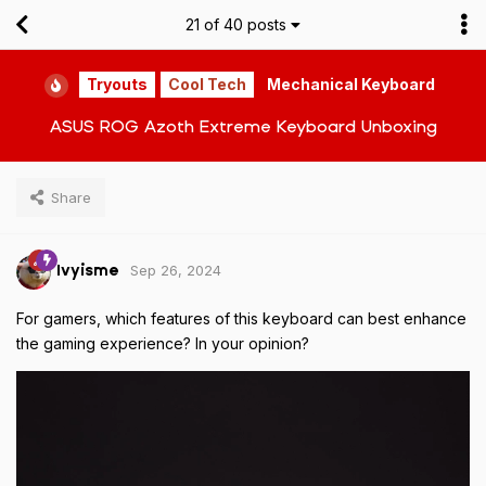
21
of
40
posts
Tryouts
Cool Tech
Mechanical Keyboard
ASUS ROG Azoth Extreme Keyboard Unboxing
Share
Sep 26, 2024
Ivyisme
For gamers, which features of this keyboard can best enhance
the gaming experience? In your opinion?