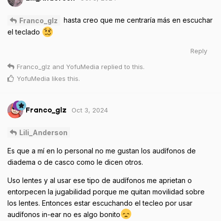
hasta creo que me centraría más en escuchar
Franco_glz
el teclado
Reply
Franco_glz
and
YofuMedia
replied to this.
YofuMedia
likes this
.
Oct 3, 2024
Franco_glz
Lili_Anderson
Es que a mí en lo personal no me gustan los audífonos de
diadema o de casco como le dicen otros.
Uso lentes y al usar ese tipo de audífonos me aprietan o
entorpecen la jugabilidad porque me quitan movilidad sobre
los lentes. Entonces estar escuchando el tecleo por usar
audífonos in-ear no es algo bonito