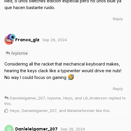
Red, o unos switches edición especial pero no unos blue ya
que hacen bastante ruido.
Reply
Sep 26, 2024
Franco_glz
Ivyisme
Considering all the racket that mechanical keyboard makes,
hearing the keys clack like a typewriter would drive me nuts!
No way I could focus on gaming
Reply
Danielelgamer_207
,
Ivyisme
,
Heyo
, and
Lili_Anderson
replied to
this.
Heyo
,
Danielelgamer_207
, and
Melaniefonnier
like this
.
Sep 26, 2024
D
Danielelgamer_207