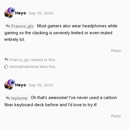
Sep 30, 2024
Heyo
Most gamers also wear headphones while
Franco_glz
gaming so the clacking is severely limited or even muted
entirely lol.
Reply
Franco_glz
replied to this.
kennethakintola
likes this
.
Sep 30, 2024
Heyo
Oh that’s awesome! I’ve never used a carbon
Ivyisme
fiber keyboard deck before and I’d love to try it!
Reply