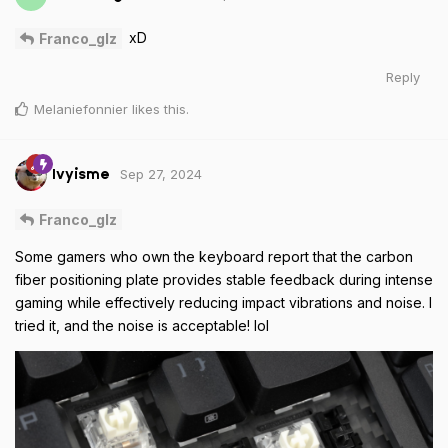
xD
Franco_glz
Reply
Melaniefonnier
likes this
.
Sep 27, 2024
Ivyisme
Franco_glz
Some gamers who own the keyboard report that the carbon
fiber positioning plate provides stable feedback during intense
gaming while effectively reducing impact vibrations and noise. I
tried it, and the noise is acceptable! lol