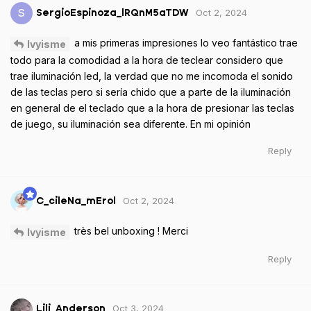
Oct 2, 2024
S
SergioEspinoza_lRQnM5aTDW
a mis primeras impresiones lo veo fantástico trae
Ivyisme
todo para la comodidad a la hora de teclear considero que
trae iluminación led, la verdad que no me incomoda el sonido
de las teclas pero si sería chido que a parte de la iluminación
en general de el teclado que a la hora de presionar las teclas
de juego, su iluminación sea diferente. En mi opinión
Reply
Oct 2, 2024
C_cileNa_mErol
très bel unboxing ! Merci
Ivyisme
Reply
Oct 3, 2024
Lili_Anderson