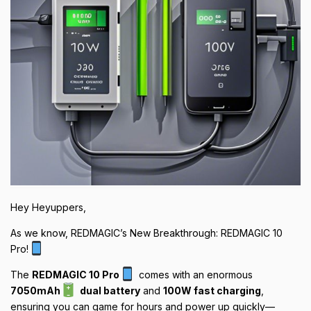
Hey Heyuppers,
As we know, REDMAGIC’s New Breakthrough: REDMAGIC 10
Pro!
The
REDMAGIC 10 Pro
comes with an enormous
7050mAh
dual battery
and
100W fast charging
,
ensuring you can game for hours and power up quickly—