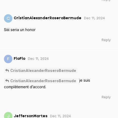
Dec 11, 2024
C
CristianAlexanderRoseroBermude
Siiii seria un honor
Reply
Dec 11, 2024
F
FloFlo
CristianAlexanderRoseroBermude
je suis
CristianAlexanderRoseroBermude
complètement d’accord.
Reply
Dec 11, 2024
J
JeffersonMartes