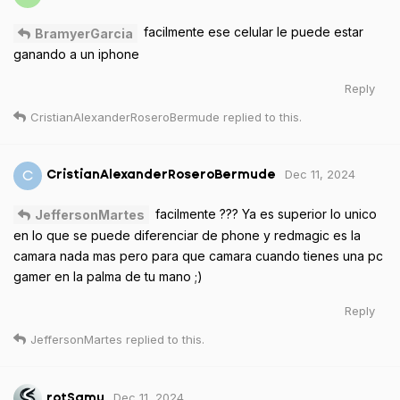
facilmente ese celular le puede estar
BramyerGarcia
ganando a un iphone
Reply
CristianAlexanderRoseroBermude
replied to this.
Dec 11, 2024
C
CristianAlexanderRoseroBermude
facilmente ??? Ya es superior lo unico
JeffersonMartes
en lo que se puede diferenciar de phone y redmagic es la
camara nada mas pero para que camara cuando tienes una pc
gamer en la palma de tu mano ;)
Reply
JeffersonMartes
replied to this.
Dec 11, 2024
rotSamu