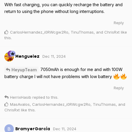
With fast charging, you can quickly recharge the battery and
return to using the phone without long interruptions.
Reply
CarlosHernandez_i0RWcgw2Ro
,
TinuThomas
, and
ChrisRxt
like
this
.
Dec 11, 2024
Menguelez
7050mAh is enough for me and with 100W
HeyupTeam
battery charge I will not have problems with low battery
Reply
HerrixHasib
replied to this.
MasAvalos
,
CarlosHernandez_i0RWcgw2Ro
,
TinuThomas
, and
ChrisRxt
like this
.
Dec 11, 2024
B
BramyerGarcia