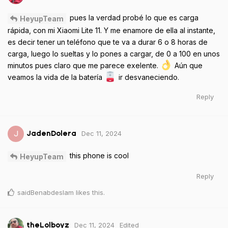
pues la verdad probé lo que es carga
HeyupTeam
rápida, con mi Xiaomi Lite 11. Y me enamore de ella al instante,
es decir tener un teléfono que te va a durar 6 o 8 horas de
carga, luego lo sueltas y lo pones a cargar, de 0 a 100 en unos
minutos pues claro que me parece exelente.
Aún que
veamos la vida de la batería
ir desvaneciendo.
Reply
Dec 11, 2024
J
JadenDolera
this phone is cool
HeyupTeam
Reply
saidBenabdeslam
likes this
.
Dec 11, 2024
Edited
theLolboyz