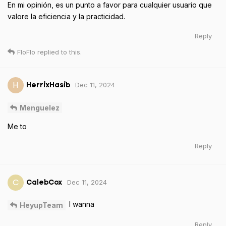
En mi opinión, es un punto a favor para cualquier usuario que
valore la eficiencia y la practicidad.
Reply
FloFlo
replied to this.
Dec 11, 2024
H
HerrixHasib
Menguelez
Me to
Reply
Dec 11, 2024
C
CalebCox
I wanna
HeyupTeam
Reply