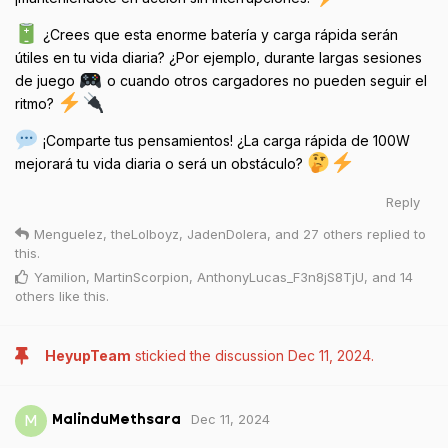
¿Crees que esta enorme batería y carga rápida serán
útiles en tu vida diaria? ¿Por ejemplo, durante largas sesiones
de juego
o cuando otros cargadores no pueden seguir el
ritmo?
¡Comparte tus pensamientos! ¿La carga rápida de 100W
mejorará tu vida diaria o será un obstáculo?
Reply
Menguelez
,
theLolboyz
,
JadenDolera
, and
27
others
replied to
this.
Yamilion
,
MartinScorpion
,
AnthonyLucas_F3n8jS8TjU
, and
14
others
like this
.
HeyupTeam
stickied the discussion
Dec 11, 2024
.
Dec 11, 2024
M
MalinduMethsara