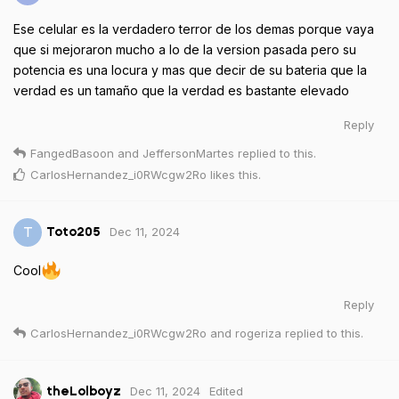
Ese celular es la verdadero terror de los demas porque vaya
que si mejoraron mucho a lo de la version pasada pero su
potencia es una locura y mas que decir de su bateria que la
verdad es un tamaño que la verdad es bastante elevado
Reply
FangedBasoon
and
JeffersonMartes
replied to this.
CarlosHernandez_i0RWcgw2Ro
likes this
.
Dec 11, 2024
T
Toto205
Cool
Reply
CarlosHernandez_i0RWcgw2Ro
and
rogeriza
replied to this.
Dec 11, 2024
Edited
theLolboyz