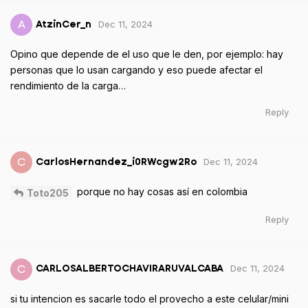
Dec 11, 2024
A
AtzinCer_n
Opino que depende de el uso que le den, por ejemplo: hay
personas que lo usan cargando y eso puede afectar el
rendimiento de la carga…
Reply
Dec 11, 2024
C
CarlosHernandez_i0RWcgw2Ro
porque no hay cosas así en colombia
Toto205
Reply
Dec 11, 2024
C
CARLOSALBERTOCHAVIRARUVALCABA
si tu intencion es sacarle todo el provecho a este celular/mini