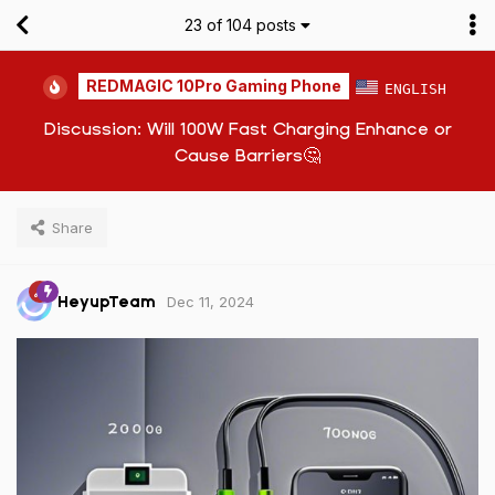
23
of
104
posts
REDMAGIC 10Pro Gaming Phone
ENGLISH
Discussion: Will 100W Fast Charging Enhance or
Cause Barriers🤔
Share
Dec 11, 2024
HeyupTeam